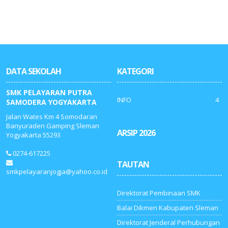
DATA SEKOLAH
KATEGORI
SMK PELAYARAN PUTRA
INFO
4
SAMODERA YOGYAKARTA
Jalan Wates Km 4 Somodaran
Banyuraden Gamping Sleman
ARSIP 2026
Yogyakarta 55293
0274-617225
TAUTAN
smkpelayaranjogja@yahoo.co.id
Direktorat Pembinaan SMK
Balai Dikmen Kabupaten Sleman
Direktorat Jenderal Perhubungan